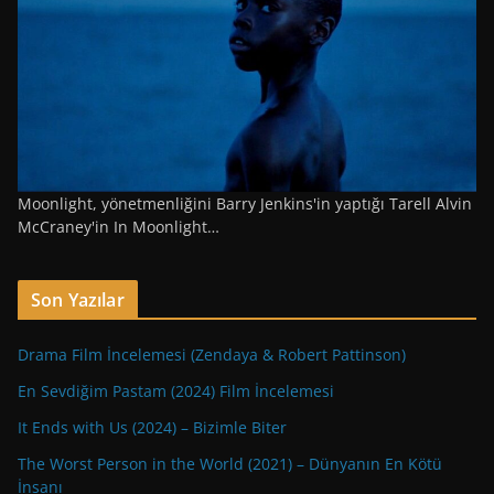
Moonlight, yönetmenliğini Barry Jenkins'in yaptığı Tarell Alvin
McCraney'in In Moonlight…
Son Yazılar
Drama Film İncelemesi (Zendaya & Robert Pattinson)
En Sevdiğim Pastam (2024) Film İncelemesi
It Ends with Us (2024) – Bizimle Biter
The Worst Person in the World (2021) – Dünyanın En Kötü
İnsanı