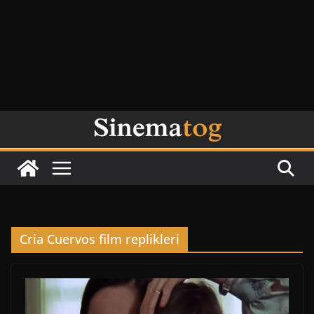
Cria Cuervos film replikleri