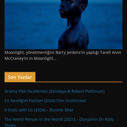
Moonlight, yönetmenliğini Barry Jenkins'in yaptığı Tarell Alvin
McCraney'in In Moonlight…
Son Yazılar
Drama Film İncelemesi (Zendaya & Robert Pattinson)
En Sevdiğim Pastam (2024) Film İncelemesi
It Ends with Us (2024) – Bizimle Biter
The Worst Person in the World (2021) – Dünyanın En Kötü
İnsanı