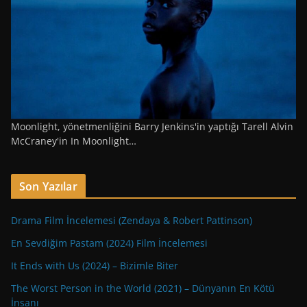
Moonlight, yönetmenliğini Barry Jenkins'in yaptığı Tarell Alvin
McCraney'in In Moonlight…
Son Yazılar
Drama Film İncelemesi (Zendaya & Robert Pattinson)
En Sevdiğim Pastam (2024) Film İncelemesi
It Ends with Us (2024) – Bizimle Biter
The Worst Person in the World (2021) – Dünyanın En Kötü
İnsanı