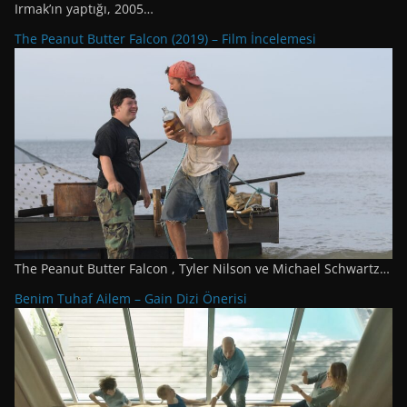
Irmak’ın yaptığı, 2005…
The Peanut Butter Falcon (2019) – Film İncelemesi
The Peanut Butter Falcon , Tyler Nilson ve Michael Schwartz…
Benim Tuhaf Ailem – Gain Dizi Önerisi