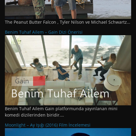
The Peanut Butter Falcon , Tyler Nilson ve Michael Schwartz…
Benim Tuhaf Ailem – Gain Dizi Önerisi
Benim Tuhaf Ailem Gain platformunda yayınlanan mini
komedi dizilerinden biridir.…
Moonlight – Ay Işığı (2016) Film İncelemesi