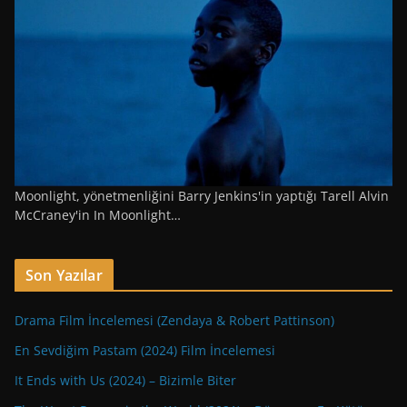
Moonlight, yönetmenliğini Barry Jenkins'in yaptığı Tarell Alvin
McCraney'in In Moonlight…
Son Yazılar
Drama Film İncelemesi (Zendaya & Robert Pattinson)
En Sevdiğim Pastam (2024) Film İncelemesi
It Ends with Us (2024) – Bizimle Biter