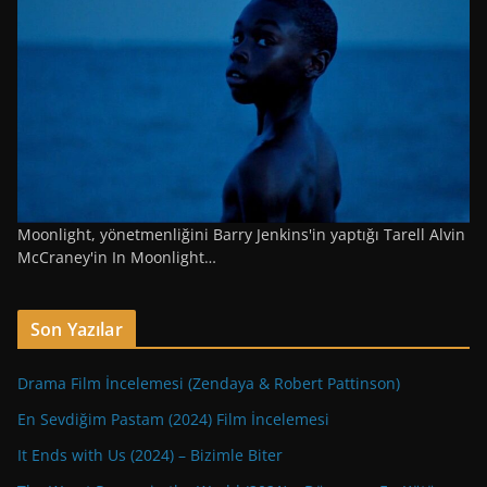
Moonlight, yönetmenliğini Barry Jenkins'in yaptığı Tarell Alvin
McCraney'in In Moonlight…
Son Yazılar
Drama Film İncelemesi (Zendaya & Robert Pattinson)
En Sevdiğim Pastam (2024) Film İncelemesi
It Ends with Us (2024) – Bizimle Biter