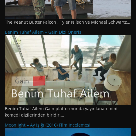
The Peanut Butter Falcon , Tyler Nilson ve Michael Schwartz…
Benim Tuhaf Ailem – Gain Dizi Önerisi
Benim Tuhaf Ailem Gain platformunda yayınlanan mini
komedi dizilerinden biridir.…
Moonlight – Ay Işığı (2016) Film İncelemesi