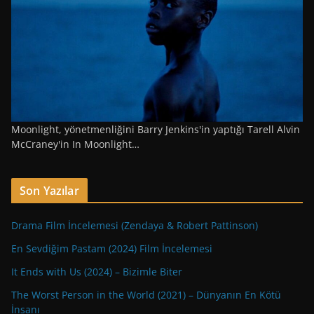
Moonlight, yönetmenliğini Barry Jenkins'in yaptığı Tarell Alvin
McCraney'in In Moonlight…
Son Yazılar
Drama Film İncelemesi (Zendaya & Robert Pattinson)
En Sevdiğim Pastam (2024) Film İncelemesi
It Ends with Us (2024) – Bizimle Biter
The Worst Person in the World (2021) – Dünyanın En Kötü
İnsanı