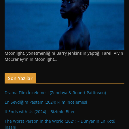
Moonlight, yönetmenliğini Barry Jenkins'in yaptığı Tarell Alvin
McCraney'in In Moonlight…
Son Yazılar
Drama Film İncelemesi (Zendaya & Robert Pattinson)
En Sevdiğim Pastam (2024) Film İncelemesi
It Ends with Us (2024) – Bizimle Biter
The Worst Person in the World (2021) – Dünyanın En Kötü
İnsanı