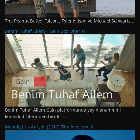
The Peanut Butter Falcon , Tyler Nilson ve Michael Schwartz…
Benim Tuhaf Ailem – Gain Dizi Önerisi
Benim Tuhaf Ailem Gain platformunda yayınlanan mini
komedi dizilerinden biridir.…
Moonlight – Ay Işığı (2016) Film İncelemesi