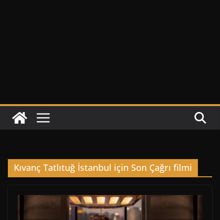
Kıvanç Tatlıtuğ İstanbul için Son Çağrı filmi