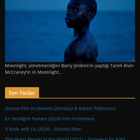
Moonlight, yönetmenliğini Barry Jenkins'in yaptığı Tarell Alvin
McCraney'in In Moonlight…
Son Yazılar
Drama Film İncelemesi (Zendaya & Robert Pattinson)
En Sevdiğim Pastam (2024) Film İncelemesi
It Ends with Us (2024) – Bizimle Biter
The Worst Person in the World (2021) – Dünyanın En Kötü