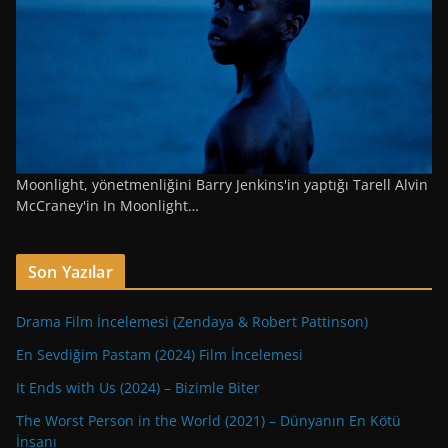
Moonlight, yönetmenliğini Barry Jenkins'in yaptığı Tarell Alvin
McCraney'in In Moonlight…
Son Yazılar
Drama Film İncelemesi (Zendaya & Robert Pattinson)
En Sevdiğim Pastam (2024) Film İncelemesi
It Ends with Us (2024) – Bizimle Biter
The Worst Person in the World (2021) – Dünyanın En Kötü
İnsanı