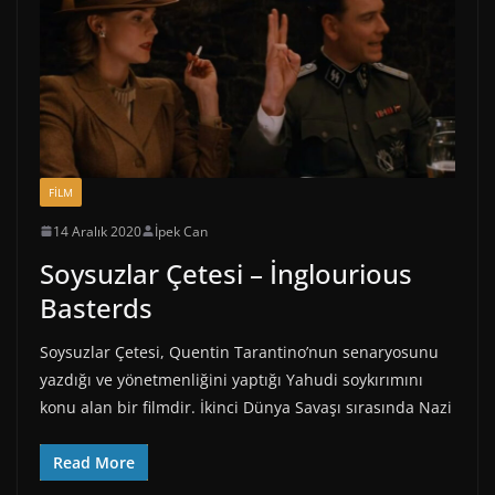
FİLM
14 Aralık 2020
İpek Can
Soysuzlar Çetesi – İnglourious
Basterds
Soysuzlar Çetesi, Quentin Tarantino’nun senaryosunu
yazdığı ve yönetmenliğini yaptığı Yahudi soykırımını
konu alan bir filmdir. İkinci Dünya Savaşı sırasında Nazi
Read More