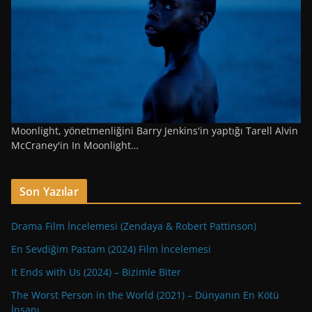
Moonlight, yönetmenliğini Barry Jenkins'in yaptığı Tarell Alvin
McCraney'in In Moonlight…
Son Yazılar
Drama Film İncelemesi (Zendaya & Robert Pattinson)
En Sevdiğim Pastam (2024) Film İncelemesi
It Ends with Us (2024) – Bizimle Biter
The Worst Person in the World (2021) – Dünyanın En Kötü
İnsanı