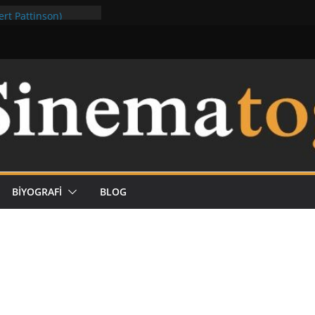
rt Pattinson)
mesi
– Dünyanın En Kötü
BİYOGRAFİ
BLOG