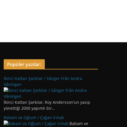
Popüler yazılar:
İkinci Kattan Şarkılar / Sånger Från Andra
Våningen
İkinci Kattan Şarkılar, Roy Andersson'un yazıp
yönettiği 2000 yapımlı bir…
Babam ve Oğlum / Çağan Irmak
Babam ve