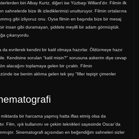
lerden biri Albay Kurtz, diğeri ise Yüzbaşı Willard’dır. Filmin ilk
 sahnelerde bize ilk izlediklerimizi unutturuyor. Filmin ortalarına
mmış gibi izliyoruz onu. Oysa filmin en başında bize bir mesaj
bir insan gibi duramayan, şiddete meyilli bir adam görmüştük.
çığa çıkarıyordu.
da evrilerek kendini bir katil olmaya hazırlar. Öldürmeye hazır
e. Kendisine sorulan “katil misin?” sorusuna askerim diye cevap
alın alacağını toplamaya gelen bir çıraktı. Filmin
Özünde ise benim aklıma gelen tek şey “filler tepişir çimenler
nematografi
miktarda bir harcama yapmış hatta iflas etmiş olsa da
r. Film, ışık kullanımı ve çekim teknikleri sayesinde Oscar’da
mıştır. Sinematografi açısından en beğendiğim sahneleri sizler