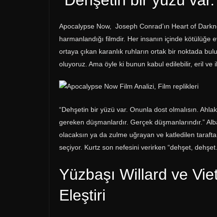
“Dehşetin bir yüzü var
Apocalypse Now, Joseph Conrad’ın Heart of Darknes
harmanlandığı filmdir. Her insanın içinde kötülüğe ev
ortaya çıkan karanlık ruhların ortak bir noktada bul
oluyoruz. Ama öyle ki bunun kabul edilebilir, eril ve
“Dehşetin bir yüzü var. Onunla dost olmalısın. Ahla
gereken düşmanlardır. Gerçek düşmanlarındır.” Alb
olacaksın ya da zulme uğrayan ve katledilen tarafta 
seçiyor. Kurtz son nefesini verirken “dehşet, deh
Yüzbaşı Willard ve Vie
Eleştiri