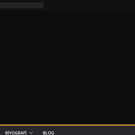
rt Pattinson)
mesi
– Dünyanın En Kötü
BİYOGRAFİ
BLOG