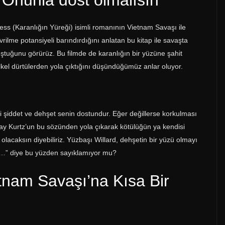
. Onunla dost olmalısın”
s (Karanlığın Yüreği) isimli romanının Vietnam Savaşı ile
rilme potansiyeli barındırdığını anlatan bu kitap ile savaşta
uştuğunu görürüz. Bu filmde de karanlığın bir yüzüne şahit
 ilkel dürtülerden yola çıktığını düşündüğümüz anlar oluyor.
ki şiddet ve dehşet senin dostundur. Eğer değillerse korkulması
ay Kurtz’un bu sözünden yola çıkarak kötülüğün ya kendisi
olacaksın diyebiliriz. Yüzbaşı Willard, dehşetin bir yüzü olmayı
şet…” diye bu yüzden sayıklamıyor mu?
tnam Savaşı’na Kısa Bir