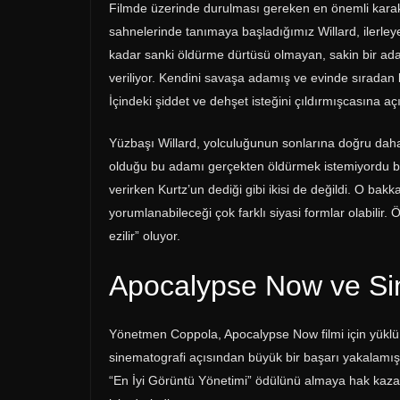
Filmde üzerinde durulması gereken en önemli karakter
sahnelerinde tanımaya başladığımız Willard, ilerleyen
kadar sanki öldürme dürtüsü olmayan, sakin bir ada
veriliyor. Kendini savaşa adamış ve evinde sıradan 
İçindeki şiddet ve dehşet isteğini çıldırmışcasına a
Yüzbaşı Willard, yolculuğunun sonlarına doğru daha 
olduğu bu adamı gerçekten öldürmek istemiyordu bil
verirken Kurtz’un dediği gibi ikisi de değildi. O bakk
yorumlanabileceği çok farklı siyasi formlar olabilir. 
ezilir” oluyor.
Apocalypse Now ve Si
Yönetmen Coppola, Apocalypse Now filmi için yüklü 
sinematografi açısından büyük bir başarı yakalamıştı
“En İyi Görüntü Yönetimi” ödülünü almaya hak kazan