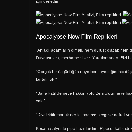
için derledim;
Apocalypse Now Film Replikleri
“Ahlaklı adamların olmalı, hem dürüst olacak hem de
Duygusuzca, merhametsizce. Yargılamadan. Bizi bo
“Gerçek bir özgürlüğün neye benzeyeceğini hiç düş
kurtulmak.”
“Bana katil demeye hakkın yok. Beni öldürmeye ha
yok.”
“Diyalektik mantık der ki, sadece sevgi ve nefret vard
Kocama afyonlu pipo hazırlardım. Piposu, kalbindeki