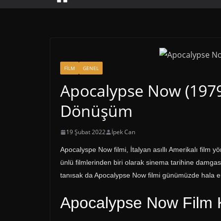
FİLM
GENEL
Apocalypse Now (1979
Dönüşüm
19 Şubat 2022
İpek Can
Apocalyspe Now filmi, İtalyan asıllı Amerikalı film 
ünlü filmlerinden biri olarak sinema tarihine damg
tanısak da Apocalypse Now filmi günümüzde hala en ba
Apocalypse Now Film