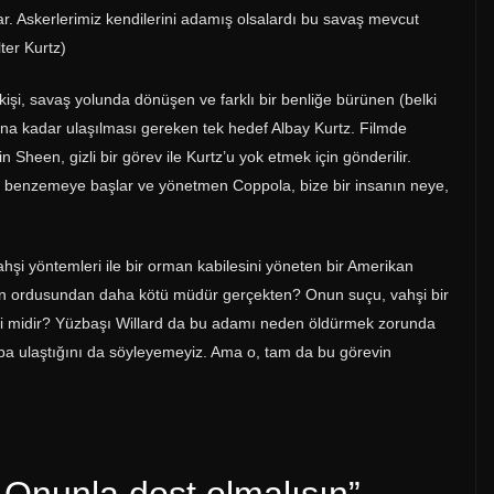
r. Askerlerimiz kendilerini adamış olsalardı bu savaş mevcut
lter Kurtz)
şi, savaş yolunda dönüşen ve farklı bir benliğe bürünen (belki
nuna kadar ulaşılması gereken tek hedef Albay Kurtz. Filmde
Sheen, gizli bir görev ile Kurtz’u yok etmek için gönderilir.
ne benzemeye başlar ve yönetmen Coppola, bize bir insanın neye,
şi yöntemleri ile bir orman kabilesini yöneten bir Amerikan
ikan ordusundan daha kötü müdür gerçekten? Onun suçu, vahşi bir
i midir? Yüzbaşı Willard da bu adamı neden öldürmek zorunda
vaba ulaştığını da söyleyemeyiz. Ama o, tam da bu görevin