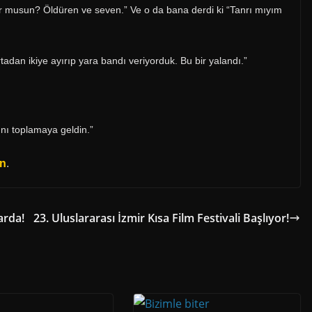
yor musun? Öldüren ve seven.” Ve o da bana derdi ki “Tanrı mıyım
tadan ikiye ayırıp yara bandı veriyorduk. Bu bir yalandı.”
ğını toplamaya geldin.”
ın
.
arda!
23. Uluslararası İzmir Kısa Film Festivali Başlıyor!