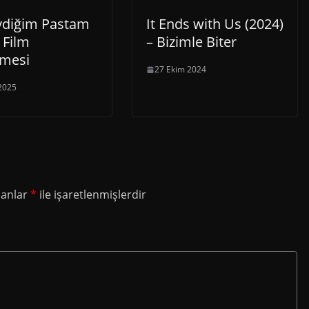
vdiğim Pastam
It Ends with Us (2024)
 Film
– Bizimle Biter
emesi
27 Ekim 2024
2025
lanlar
*
ile işaretlenmişlerdir