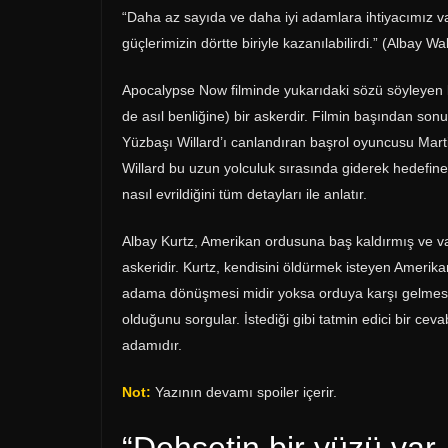
“Daha az sayıda ve daha iyi adamlara ihtiyacımız va
güçlerimizin dörtte biriyle kazanılabilirdi.” (Albay Wa
Apocalypse Now filminde yukarıdaki sözü söyleyen ki
de asıl benliğine) bir askerdir. Filmin başından so
Yüzbaşı Willard’ı canlandıran başrol oyuncusu Martin 
Willard bu uzun yolculuk sırasında giderek hedefi
nasıl evrildiğini tüm detayları ile anlatır.
Albay Kurtz, Amerikan ordusuna baş kaldırmış ve vah
askeridir. Kurtz, kendisini öldürmek isteyen Amer
adama dönüşmesi midir yoksa orduya karşı gelmes
olduğunu sorgular. İstediği gibi tatmin edici bir ce
adamıdır.
Not:
Yazının devamı spoiler içerir.