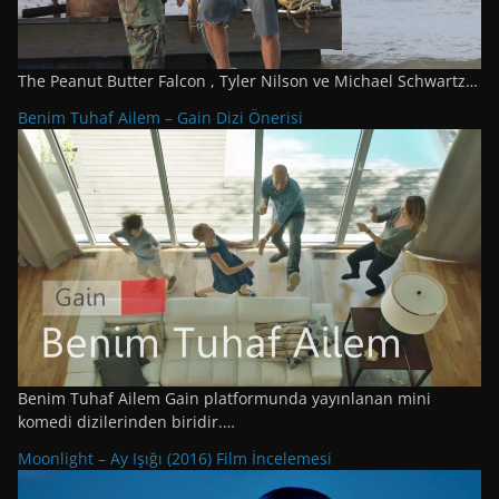
The Peanut Butter Falcon , Tyler Nilson ve Michael Schwartz…
Benim Tuhaf Ailem – Gain Dizi Önerisi
Benim Tuhaf Ailem Gain platformunda yayınlanan mini
komedi dizilerinden biridir.…
Moonlight – Ay Işığı (2016) Film İncelemesi