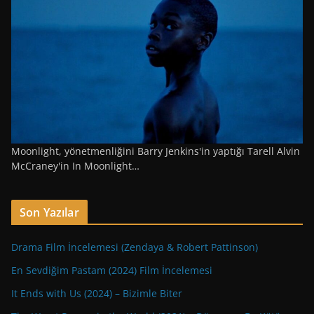
Moonlight, yönetmenliğini Barry Jenkins'in yaptığı Tarell Alvin
McCraney'in In Moonlight…
Son Yazılar
Drama Film İncelemesi (Zendaya & Robert Pattinson)
En Sevdiğim Pastam (2024) Film İncelemesi
It Ends with Us (2024) – Bizimle Biter