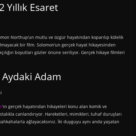
2 Yıllık Esaret
lomon Northup’un mutlu ve özgür hayatından koparılıp kölelik
lmayacak bir film. Solomon’un gerçek hayat hikayesinden
çılığın boyutları gözler önüne seriliyor. Gerçek hikaye filmleri
– Aydaki Adam
n
’ın gerçek hayatından hikayeleri konu alan komik ve
talıkla canlandırıyor. Hareketleri, mimikleri, tuhaf duruşları
en kahkahalarla ağlayacaksınız. İki duyguyu aynı anda yaşatan