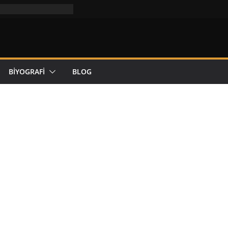
rt Pattinson)
mesi
– Dünyanın En Kötü
BİYOGRAFİ
BLOG