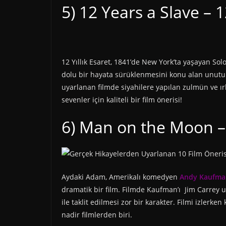
5) 12 Years a Slave – 1
12 Yıllık Esaret, 1841’de New York’ta yaşayan So
dolu bir hayata sürüklenmesini konu alan unutu
uyarlanan filmde siyahilere yapılan zulmün ve ırk
sevenler için kaliteli bir film önerisi!
6) Man on the Moon 
Aydaki Adam, Amerikalı komedyen
Andy Kaufma
dramatik bir film. Filmde Kaufman’ı Jim Carrey us
ile taklit edilmesi zor bir karakter. Filmi izlerk
nadir filmlerden biri.